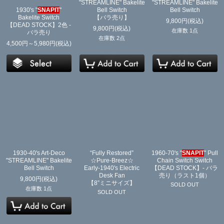
"STREAMLINE" Bakelite
"STREAMLINE" Bakelite
1930's "
SNAPIT
"
Bell Switch
Bell Switch
Bakelite Switch
【バラ売り】
9,800
円
(税込)
【DEAD STOCK】2色 -
9,800
円
(税込)
在庫数 1点
バラ売り
在庫数 2点
4,500
円
～5,980
円
(税込)
1930-40's Art-Deco
“Fully Restored”
1960-70's "
SNAPIT
" Pull
"STREAMLINE" Bakelite
☆Pure-Breez☆
Chain Switch Switch
Bell Switch
Early-1940's Electric
【DEAD STOCK】- バラ
Desk Fan
売り（ラスト1個）
9,800
円
(税込)
【8”ミニサイズ】
SOLD OUT
在庫数 1点
SOLD OUT