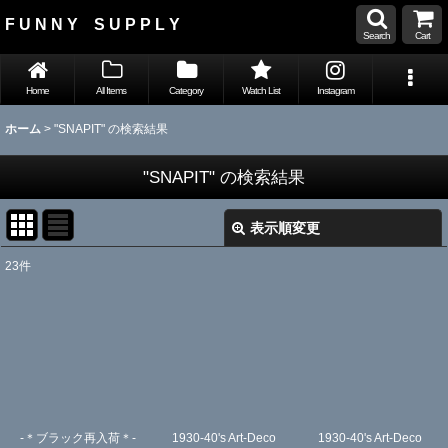
F U N N Y S U P P L Y
Search
Cart
Home
All Items
Category
Watch List
Instagram
ホーム
>
"SNAPIT"
の
検索結果
"SNAPIT"
の
検索結果
表示順変更
閉じる
23
件
Search
:
表示数
:
並び順
:
-＊ブラック再入荷＊-
1930-40's Art-Deco
1930-40's Art-Deco
絞り込む