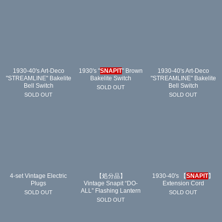
1930-40's Art-Deco
1930's "
SNAPIT
" Brown
1930-40's Art-Deco
"STREAMLINE" Bakelite
Bakelite Switch
"STREAMLINE" Bakelite
Bell Switch
Bell Switch
SOLD OUT
SOLD OUT
SOLD OUT
4-set Vintage Electric
【処分品】
1930-40's 【
SNAPIT
】
Plugs
Vintage Snapit “DO-
Extension Cord
ALL” Flashing Lantern
SOLD OUT
SOLD OUT
SOLD OUT