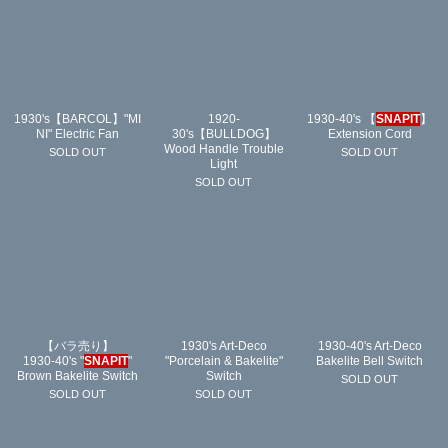
1930's【BARCOL】"MI
1920-
1930-40's 【
SNAPIT
】
NI" Electric Fan
30's【BULLDOG】
Extension Cord
Wood Handle Trouble
SOLD OUT
SOLD OUT
Light
SOLD OUT
【バラ売り】
1930's Art-Deco
1930-40's Art-Deco
1930-40's "
SNAPIT
"
"Porcelain & Bakelite"
Bakelite Bell Switch
Brown Bakelite Switch
Switch
SOLD OUT
SOLD OUT
SOLD OUT