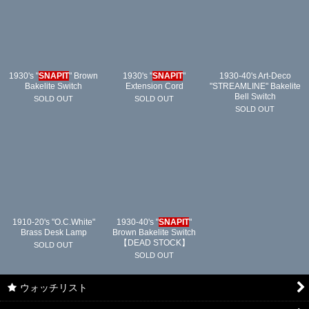
1930's "
SNAPIT
" Brown
1930's "
SNAPIT
"
1930-40's Art-Deco
Bakelite Switch
Extension Cord
"STREAMLINE" Bakelite
Bell Switch
SOLD OUT
SOLD OUT
SOLD OUT
1910-20's "O.C.White"
1930-40's "
SNAPIT
"
Brass Desk Lamp
Brown Bakelite Switch
【DEAD STOCK】
SOLD OUT
SOLD OUT
ウォッチリスト