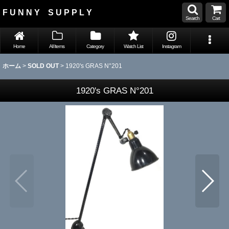
F U N N Y S U P P L Y
Search
Cart
Home
All Items
Category
Watch List
Instagram
ホーム
>
SOLD OUT
>
1920's GRAS N°201
1920's GRAS N°201