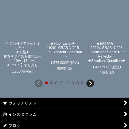
-＊欠品分全て入荷しま
★Floor Lamp★
★超綺麗★
した＊-
1920's GRAS N°215
1920's GRAS N°206
★新品★
-＊Excellent Condition
+ "Petit Modèle" N°1056
布巻きツイスト電気コー
＊-
Reflector
ド - 10色 【1m〜／
★Excellent Condition★
1,575,000
円
(税込)
¥1250〜】切り売り
1,417,500
円
(税込)
在庫数 1点
1,250
円
(税込)
在庫数 1点
ウォッチリスト
インスタグラム
ブログ