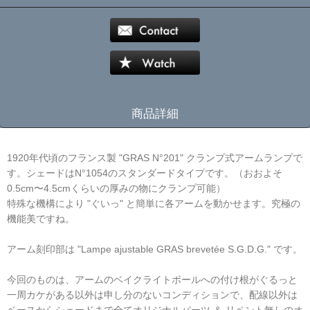
商品詳細
グラ LAMP LAMPE
1920年代頃のフランス製 "GRAS N°201" クランプ式アームランプで
す。シェードはN°1054のスタンダードタイプです。（おおよそ
0.5cm〜4.5cmくらいの厚みの物にクランプ可能）
特殊な機構により "ぐいっ" と簡単に各アームを動かせます。究極の
機能美ですね。
アーム刻印部は "Lampe ajustable GRAS brevetée S.G.D.G." です。
今回のものは、アームのベイクライトボールへの付け根がぐるっと
一周カケがある以外は申し分のないコンディションで、配線以外は
ベースからシェードまで全てオリジナルパーツ ＆ リペント無しのオ