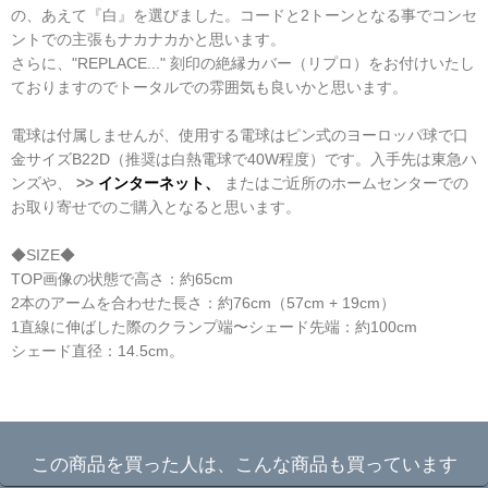
の、あえて『白』を選びました。コードと2トーンとなる事でコンセ
ントでの主張もナカナカかと思います。
さらに、"REPLACE..." 刻印の絶縁カバー（リプロ）をお付けいたし
ておりますのでトータルでの雰囲気も良いかと思います。
電球は付属しませんが、使用する電球はピン式のヨーロッパ球で口
金サイズB22D（推奨は白熱電球で40W程度）です。入手先は東急ハ
ンズや、
>>
インターネット、
またはご近所のホームセンターでの
お取り寄せでのご購入となると思います。
◆SIZE◆
TOP画像の状態で高さ：約65cm
2本のアームを合わせた長さ：約76cm（57cm + 19cm）
1直線に伸ばした際のクランプ端〜シェード先端：約100cm
シェード直径：14.5cm。
☆
この商品を買った人は、こんな商品も買っています