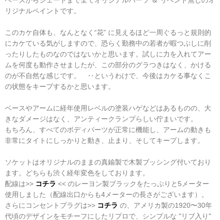
リジナルペイントです。
このカケ自体も、なんとなく“花” に見えるほど一周ぐるっと規則的
にカケている気がしますので、恐らく勤務中の若者が暇つぶしに削
ったりしたものなのではないかと思います。試しに力を入れてアー
ムを何度も動作させましたが、この部分のグラつきはなく、かける
のが不自然な感じです。 ‥というわけで、今後はカケる事なくこ
の状態をキープするかと思います。
ベースやアームに経年使用レベルの塗装ハゲなどはあるものの、大
きなダメージはなく、アンティークランプらしい佇まいです。
もちろん、すべてのボディパーツが正常に機能し、アームの動きも
非常にタイトにしっかりと動き、止まり、そしてキープします。
ソケットはオリジナルのままの真鍮製で木製ブッシング付いており
ます。どちらも渋く経年変色をしております。
配線は>>
コチラ
<< のレーヨン製ブラックをたっぷりと5メーター
使用しました（配線出口からも4メーターの長さがございます）。
さらにコンセントプラグは>>
コチラ
の、アメリカ製の1920〜30年
代頃のデザインをモチーフにしたリプロで、シンプルな "リブ入り"