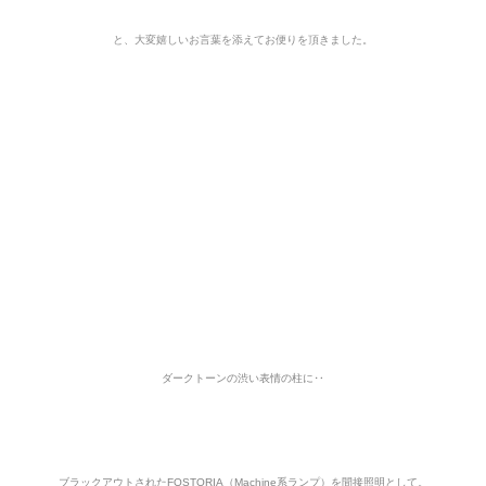
と、大変嬉しいお言葉を添えてお便りを頂きました。
ダークトーンの渋い表情の柱に‥
ブラックアウトされたFOSTORIA（Machine系ランプ）を間接照明として。