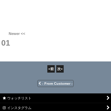
Newer <<
01
«
前
次
»
- From Customer -
ウォッチリスト
インスタグラム