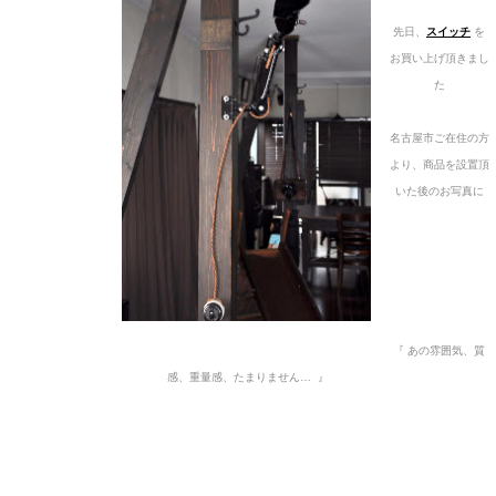
先日、
スイッチ
を
お買い上げ頂きまし
た
名古屋市ご在住の方
より、商品を設置頂
いた後のお写真に
『 あの雰囲気、質
感、重量感、たまりません… 』