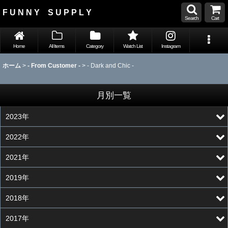
F U N N Y S U P P L Y
Search
Cart
Home
All Items
Category
Watch List
Instagram
ホーム
>
- From Customer -
>
- Dark and Chic -
月別一覧
2023年
2022年
2021年
2019年
2018年
2017年