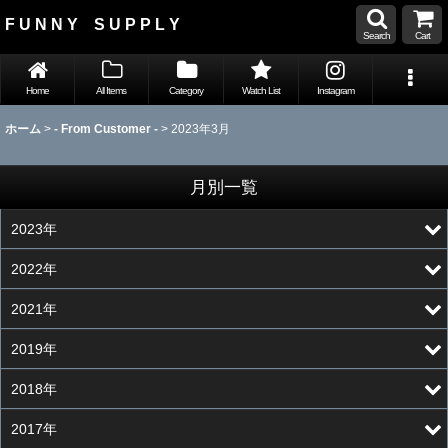
F U N N Y S U P P L Y
Search
Cart
Home
All Items
Category
Watch List
Instagram
ホーム
>
- From Customer -
>
2023年3月
月別一覧
2023年
2022年
2021年
2019年
2018年
2017年