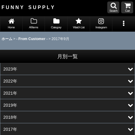
F U N N Y S U P P L Y
Search
Cart
Home
All Items
Category
Watch List
Instagram
ホーム
>
- From Customer -
>
2017年9月
月別一覧
2023年
2022年
2021年
2019年
2018年
2017年