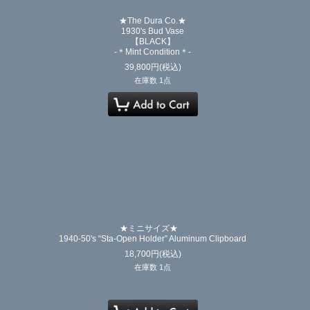
★The Dura Co.★
1930's Bud Vase
【BLACK】
-＊Mint Condition＊-
39,800
円
(税込)
在庫数 1点
★ミニサイズ★
1940-50's “Sta-Open Holder” Aluminum Clipboard
18,700
円
(税込)
在庫数 1点