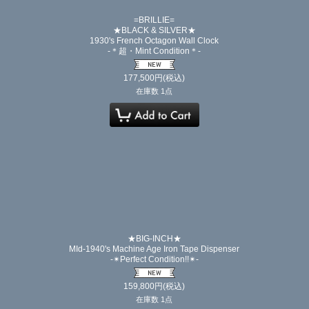
=BRILLIE=
★BLACK & SILVER★
1930's French Octagon Wall Clock
-＊超・Mint Condition＊-
177,500
円
(税込)
在庫数 1点
★BIG-INCH★
MId-1940's Machine Age Iron Tape Dispenser
-✴︎Perfect Condition!!✴︎-
159,800
円
(税込)
在庫数 1点