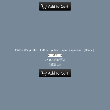
1940-50's ★STREAMLINE★ Iron Tape Dispenser 【Black】
25,000
円
(税込)
在庫数 1点