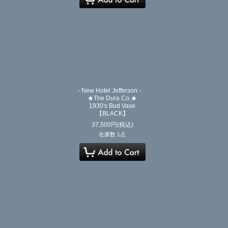
- New Hotel Jefferson -
★The Dura Co.★
1930's Bud Vase
【BLACK】
37,500
円
(税込)
在庫数 1点