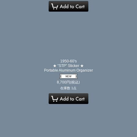
1950-60's
★ “STP” Sticker ★
Portable Aluminum Organizer
8,700
円
(税込)
在庫数 1点