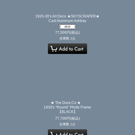
1920-30's Art Deco ★SKYSCRAPER★
Cast Aluminum Ashtray
77,500
円
(税込)
在庫数 1点
★ The Dura Co.★
1930's “Round” Photo Frame
【BLACK】
77,700
円
(税込)
在庫数 1点