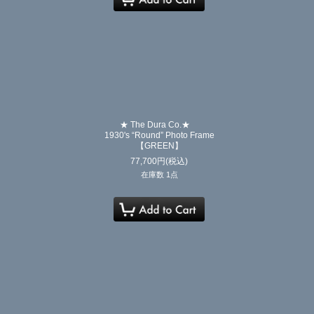
★ The Dura Co.★
1930's “Round” Photo Frame
【GREEN】
77,700
円
(税込)
在庫数 1点