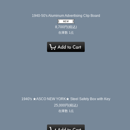
1940-50's Aluminum Advertising Clip Board
8,700
円
(税込)
在庫数 1点
1940's ★ASCO NEW YORK★ Steel Safety Box with Key
25,000
円
(税込)
在庫数 1点