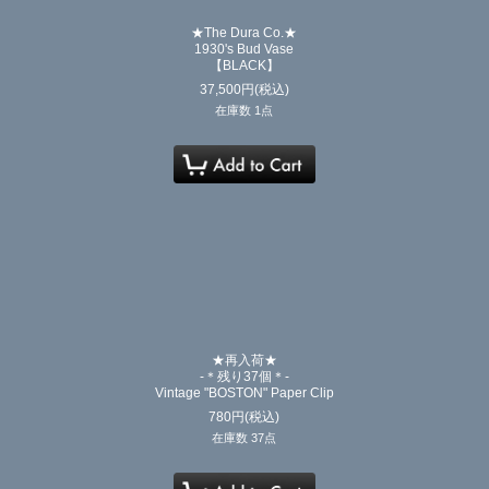
★The Dura Co.★
1930's Bud Vase
【BLACK】
37,500
円
(税込)
在庫数 1点
★再入荷★
-＊残り37個＊-
Vintage "BOSTON" Paper Clip
780
円
(税込)
在庫数 37点