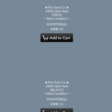
★The Dura Co.★
1930's Bud Vase
【RED】
-＊Mint Condition＊-
49,800
円
(税込)
在庫数 1点
★The Dura Co.★
1930's Bud Vase
【BLACK】
-＊Mint Condition＊-
39,800
円
(税込)
在庫数 1点