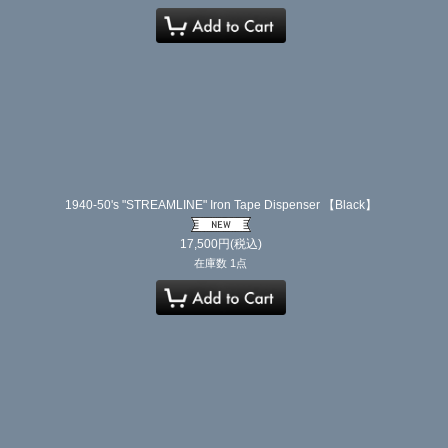
1940-50's "STREAMLINE" Iron Tape Dispenser 【Black】
17,500
円
(税込)
在庫数 1点