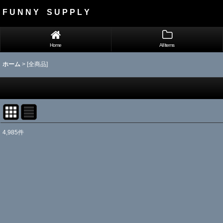
F U N N Y S U P P L Y
Home
All Items
ホーム
>
[全商品]
4,985
件
表示数
:
並び順
: