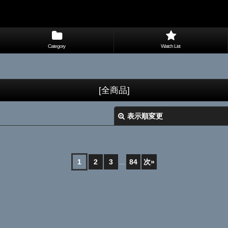
Category
Watch List
[全商品]
表示順変更
1
2
3
...
84
次
»
絞り込む