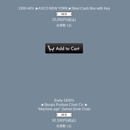
1930-40's ★ASCO NEW YORK★Steel Cash Box with Key
25,000
円
(税込)
在庫数 1点
Early-1930's
★Sturgis Posture Chair Co.★
“Machine age” Swivel Desk Chair
92,500
円
(税込)
在庫数 1点