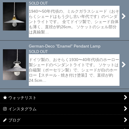
SOLD OUT
1940〜50年代頃の、ミルクガラスシェード（おそ
らくシェードはもう少し古い年代です）のペンダ
ントライトです。 全てドイツ製で、シェード自体
も薄く、直径が約26cm。 ソケットのシェル部分
は真鍮製…
German-Deco "Enamel" Pendant Lamp
SOLD OUT
ドイツ製の、おそらく1930〜40年代頃のホーロー
製シェードのペンダントライトです。 ソケットは
白磁製（ポーセリン製）で、シェードが白のホー
ロー【スチール - 焼き付け塗装】で、直径が約
24.5cm…
ウォッチリスト
インスタグラム
ブログ