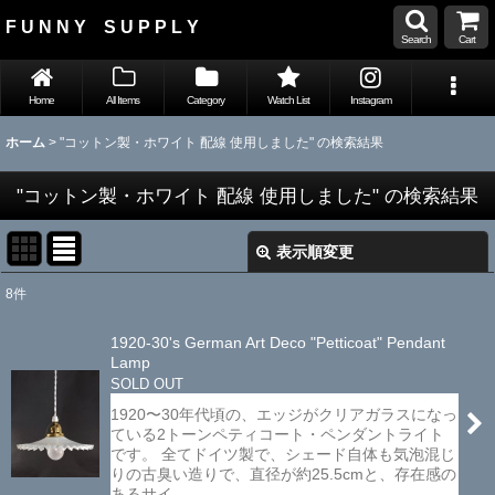
F U N N Y S U P P L Y
Search
Cart
Home
All Items
Category
Watch List
Instagram
ホーム
>
"コットン製・ホワイト 配線 使用しました"
の
検索結果
"コットン製・ホワイト 配線 使用しました"
の
検索結果
表示順変更
閉じる
8
件
Search
:
1920-30's German Art Deco "Petticoat" Pendant
Lamp
表示数
:
SOLD OUT
1920〜30年代頃の、エッジがクリアガラスになっ
並び順
:
ている2トーンペティコート・ペンダントライト
です。 全てドイツ製で、シェード自体も気泡混じ
りの古臭い造りで、直径が約25.5cmと、存在感の
絞り込む
あるサイ…