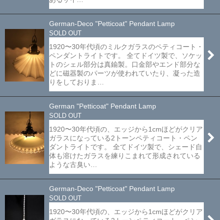
German-Deco "Petticoat" Pendant Lamp
SOLD OUT
1920〜30年代頃のミルクガラスのペティコート・
ペンダントライトです。 全てドイツ製で、ソケッ
トのシェル部分は真鍮製。口金部やエンド部分な
どに磁器製のパーツが使われていたり、凝った造
りをしておりま…
German "Petticoat" Pendant Lamp
SOLD OUT
1920〜30年代頃の、エッジから1cmほどがクリア
ガラスになっている2トーンペティコート・ペン
ダントライトです。 全てドイツ製で、シェード自
体も溶けたガラスを練りこまれて形成されている
ような古臭い…
German-Deco "Petticoat" Pendant Lamp
SOLD OUT
1920〜30年代頃の、エッジから1cmほどがクリア