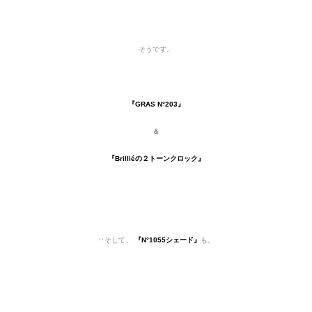
そうです。
『GRAS N°203』
＆
『Brilliéの２トーンクロック』
‥そして、
『N°1055シェード』
も。