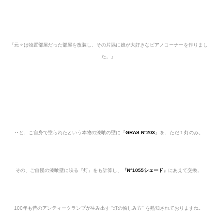
『元々は物置部屋だった部屋を改装し、その片隅に娘が大好きなピアノコーナーを作りまし
た
。』
‥と、ご自身で塗られたという本物の漆喰の壁に『
GRAS N°203
』を、ただ１灯のみ。
その、ご自慢の漆喰壁に映る
『灯』をも計算し、
『
N°1055シェード
』
にあえて交換。
100年も昔のアンティークランプが生み出す “灯の愉しみ方" を熟知されておりますね。