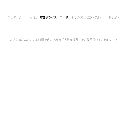
そして、ナ・ニ
・
ゲ に『
布巻きツイストコード
』もこの演出に効いてます。‥さすが
！
『大切な娘さん』とのお時間を過ごされる『大切な場所』でご使用頂けて、嬉しいです。
…