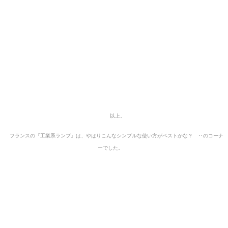
以上。
フランスの『工業系ランプ』は、やはりこんなシンプルな使い方がベストかな？ ‥のコーナ
ーでした。