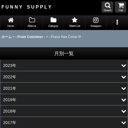
F U N N Y S U P P L Y
Search
Cart
Home
All Items
Category
Watch List
Instagram
ホーム
>
- From Customer -
>
- Piano Has Come !!! -
月別一覧
2023年
2022年
2021年
2019年
2018年
2017年