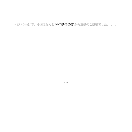
‥というわけで、今回はなんと
>>コチラの方
から直接のご投稿でした。
。 。
…