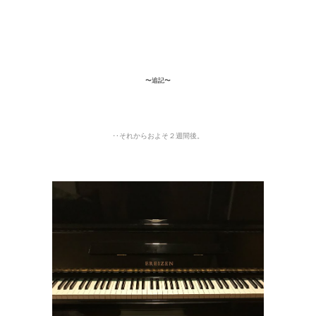
〜追記〜
‥それからおよそ２週間後。