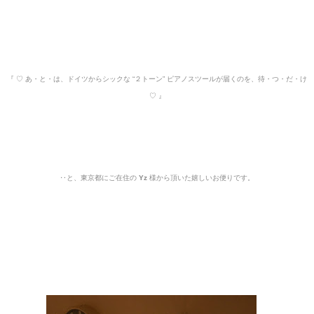
『
♡ あ・と・は、ドイツから
シックな
“２トーン” ピアノスツールが届くのを、待・つ・だ・け
♡
』
‥と、東京都にご在住の
Yz
様から頂いた嬉しいお便りです。