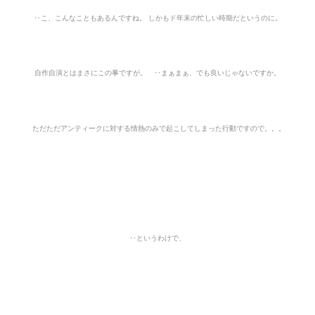
‥こ、
こんなこともあるんですね。 しかもド年末の忙しい時期だというのに。
自作自演とはまさにこの事ですが。 ‥
まぁまぁ、でも良いじゃないですか。
ただただアンティークに対する情熱のみで起こしてしまった行動ですので。。
。
‥というわけで、