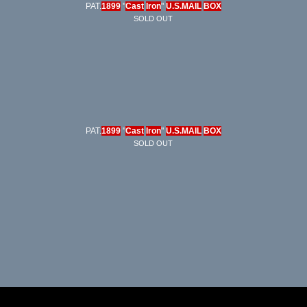
PAT.
1899
"
Cast
Iron
"
U.S.MAIL
BOX
SOLD OUT
PAT.
1899
"
Cast
Iron
"
U.S.MAIL
BOX
SOLD OUT