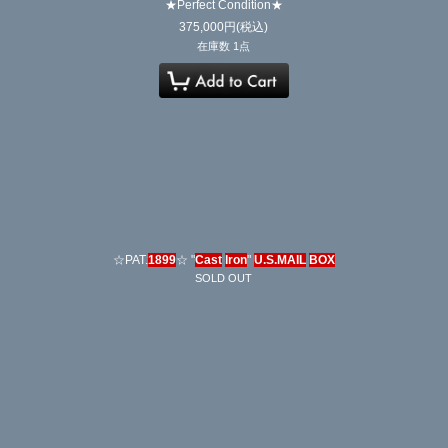
★Perfect Condition★
375,000
円
(税込)
在庫数 1点
☆PAT.
1899
☆ "
Cast
Iron
"
U.S.MAIL
BOX
SOLD OUT