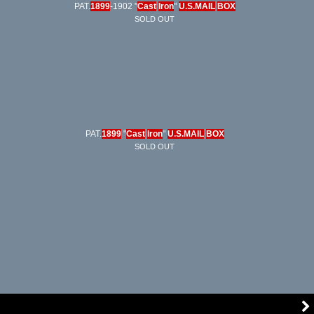
PAT.
1899
-1902 "
Cast
Iron
"
U.S.MAIL
BOX
SOLD OUT
PAT.
1899
"
Cast
Iron
"
U.S.MAIL
BOX
SOLD OUT