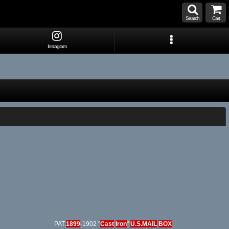
Search
Cart
Instagram
閉じる
PAT.
1899
-1902 "
Cast
Iron
"
U.S.MAIL
BOX