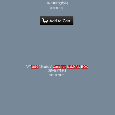
187,500
円
(税込)
在庫数 1点
PAT.
1899
"Shabby"
Cast
Iron
U.S.MAIL
BOX
【壁付け可能】
SOLD OUT