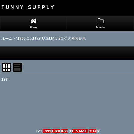
F U N N Y S U P P L Y
Home
All Items
ホーム
>
"1899 Cast Iron U.S.MAIL BOX"
の
検索結果
13
件
Search
:
表示数
:
並び順
:
PAT.
1899
Cast
Iron
★
U.S.MAIL
BOX
★