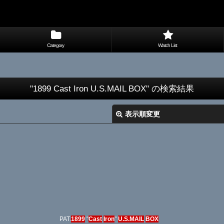
Category
Watch List
"1899 Cast Iron U.S.MAIL BOX"
の
検索結果
表示順変更
PAT.
1899
"
Cast
Iron
"
U.S.MAIL
BOX
絞り込む