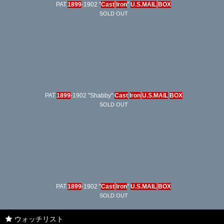
PAT.
1899
-1902 "
Cast
Iron
"
U.S.MAIL
BOX
SOLD OUT
PAT.
1899
-1902 "Shabby"
Cast
Iron
U.S.MAIL
BOX
SOLD OUT
PAT.
1899
-1902 "
Cast
Iron
"
U.S.MAIL
BOX
SOLD OUT
ウォッチリスト