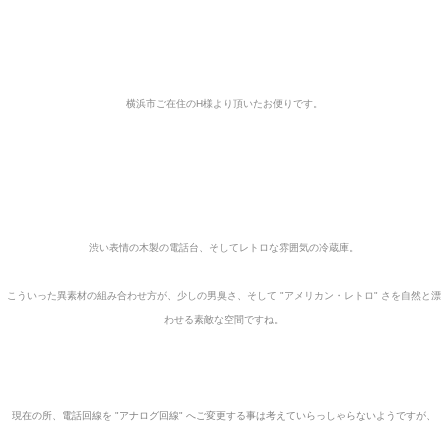
横浜市ご在住のH様より頂いたお便りです。
渋い表情の木製の電話台、そして
レトロな雰囲気の冷蔵庫。
こういった異素材の組み合わせ方が、少しの男臭さ、そして "アメリカン・レトロ"
さを
自然と
漂
わせる
素敵な空間ですね。
現在の所、電話回線を "アナログ回線" へご変更する事は考えていらっしゃらないようですが、