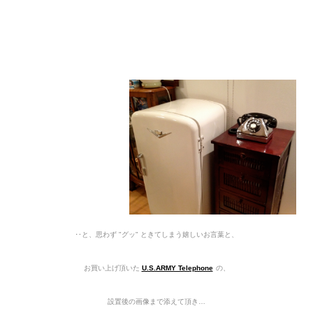
‥と、思わず "グッ" ときてしまう嬉しいお言葉と、
お買い上げ頂いた
U.S.ARMY Telephone
の、
設置後の画像まで
添えて頂き…