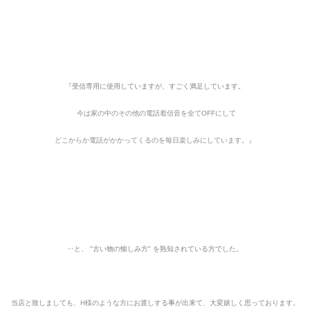
『受信専用に使用していますが、すごく満足しています。
今は家の中のその他の電話着信音を全てOFFにして
どこからか電話がかかってくるのを毎日楽しみにしています。
』
‥と、 "古い物の愉しみ方" を熟知されている方でした。
当店と致しましても、
H様
のような方にお渡しする事が出来て、大変嬉しく思っております。