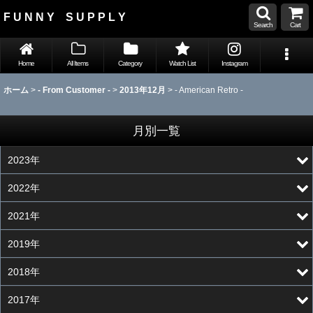
F U N N Y S U P P L Y
Search
Cart
Home
All Items
Category
Watch List
Instagram
ホーム
>
- From Customer -
>
2013年12月
>
- American Retro -
月別一覧
2023年
2022年
2021年
2019年
2018年
2017年