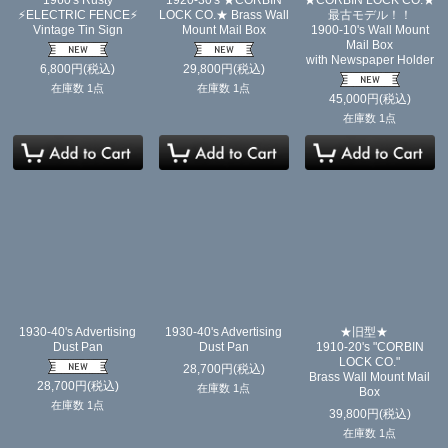
1960's Rusty
1920-30's ★CORBIN
★CORBIN LOCK CO.★
⚡️ELECTRIC FENCE⚡️
LOCK CO.★ Brass Wall
最古モデル！！
Vintage Tin Sign
Mount Mail Box
1900-10's Wall Mount
Mail Box
with Newspaper Holder
6,800
円
(税込)
29,800
円
(税込)
在庫数 1点
在庫数 1点
45,000
円
(税込)
在庫数 1点
1930-40's Advertising
1930-40's Advertising
★旧型★
Dust Pan
Dust Pan
1910-20's "CORBIN
LOCK CO."
28,700
円
(税込)
Brass Wall Mount Mail
28,700
円
(税込)
在庫数 1点
Box
在庫数 1点
39,800
円
(税込)
在庫数 1点