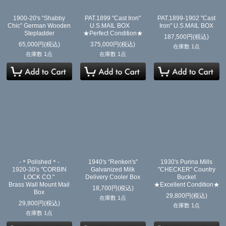
1900-20's “Shabby
PAT.1899 "Cast Iron"
PAT.1899-1902 "Cast
Chic” German Wooden
U.S.MAIL BOX
Iron" U.S.MAIL BOX
Stepladder
★Perfect Condition★
187,500
円
(税込)
65,000
円
(税込)
375,000
円
(税込)
在庫数 1点
在庫数 1点
在庫数 1点
-＊Polished＊-
1940's “Renken's”
1930's Purina Mills
1920-30's "CORBIN
Galvanized Milk
"CHECKER" Country
LOCK CO."
Delivery Cooler Box
Bucket
Brass Wall Mount Mail
★Excellent Condition★
18,700
円
(税込)
Box
29,800
円
(税込)
在庫数 1点
29,800
円
(税込)
在庫数 1点
在庫数 1点