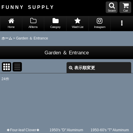
F U N N Y S U P P L Y
Search
Cart
Home
All Items
Category
Watch List
Instagram
ホーム
>
Garden ＆ Entrance
Garden ＆ Entrance
表示順変更
閉じる
24
件
表示数
:
並び順
:
絞り込む
🍀Four-leaf Clover🍀
1950's "D" Aluminum
1950-60's "T" Aluminum